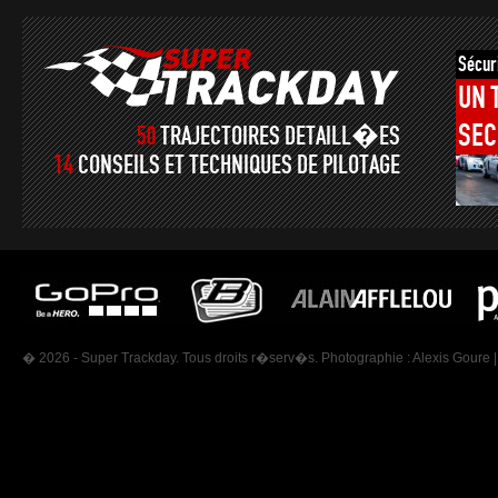
Sécur
UN
SEC
50
TRAJECTOIRES DETAILL�ES
14
CONSEILS ET TECHNIQUES DE PILOTAGE
� 2026 - Super Trackday. Tous droits r�serv�s. Photographie :
Alexis Goure