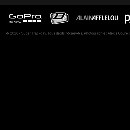
� 2026 - Super Trackday. Tous droits r�serv�s. Photographie :
Alexis Goure