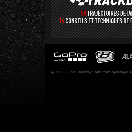
50
TRAJECTOIRES DET
14
CONSEILS ET TECHNIQUES DE 
� 2026 - Super Trackday. Tous droits r�serv�s. 