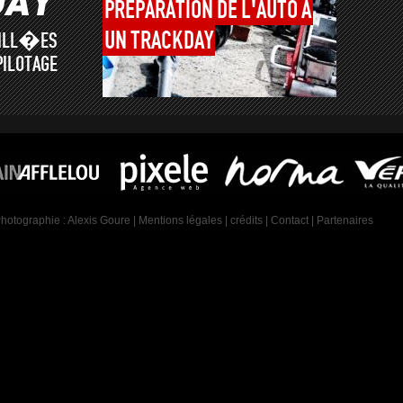
PRÉPARATION
DE
L'AUTO
À
UN
TRACKDAY
AILL�ES
PILOTAGE
Photographie :
Alexis Goure
|
Mentions légales
|
crédits
|
Contact
|
Partenaires