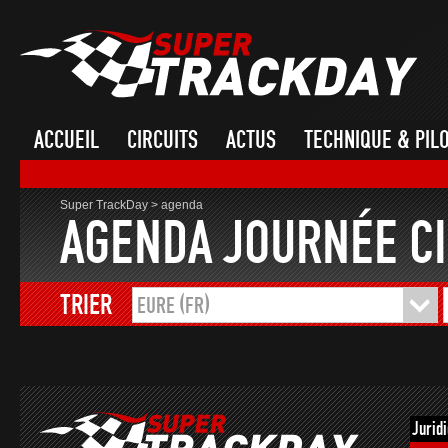
ACCUEIL
CIRCUITS
ACTUS
TECHNIQUE & PIL
Super TrackDay
>
agenda
AGENDA JOURNÉE CI
TRIER
EURE (FR)
Jurid