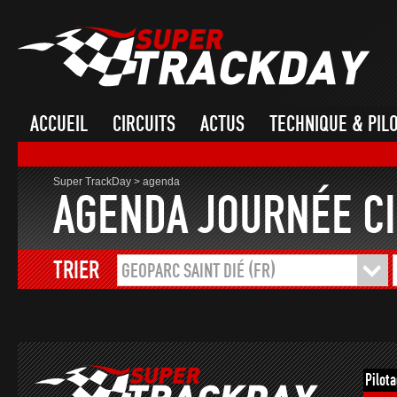
ACCUEIL
CIRCUITS
ACTUS
TECHNIQUE & PIL
Super TrackDay
>
agenda
AGENDA JOURNÉE CI
TRIER
GEOPARC SAINT DIÉ (FR)
Pilot