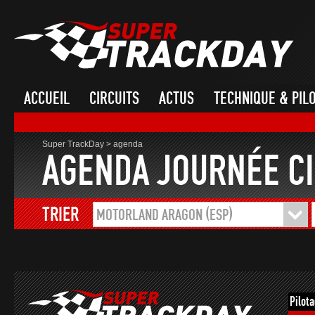
ACCUEIL
CIRCUITS
ACTUS
TECHNIQUE & PIL
Super TrackDay
>
agenda
AGENDA JOURNÉE CI
TRIER
MOTORLAND ARAGON (ESP)
Pilot