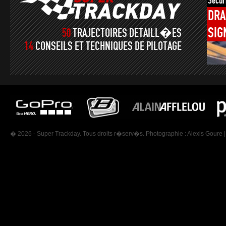
Sécur
DRA
SIG
50
TRAJECTOIRES DETAILL�ES
14
CONSEILS ET TECHNIQUES DE PILOTAGE
� 2026 - Super Trackday. Tous droits r�serv�s. Photographie :
Alexis Goure