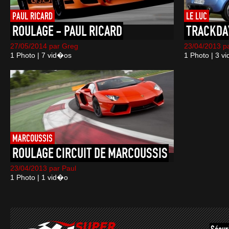
PAUL RICARD
LE LUC
ROULAGE
-
PAUL
RICARD
TRACKDA
27/05/2014 par Greg
23/04/2013 p
1 Photo | 7 vid�os
1 Photo | 3 v
MARCOUSSIS
ROULAGE
CIRCUIT
DE
MARCOUSSIS
23/04/2013 par Paul
1 Photo | 1 vid�o