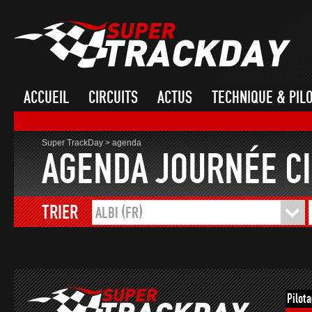
ACCUEIL
CIRCUITS
ACTUS
TECHNIQUE & PIL
Super TrackDay
>
agenda
AGENDA JOURNÉE CI
TRIER
ALBI (FR)
Pilot