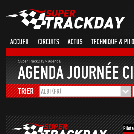
ACCUEIL
CIRCUITS
ACTUS
TECHNIQUE & PIL
Super TrackDay
>
agenda
AGENDA JOURNÉE CI
TRIER
ALBI (FR)
Pilot