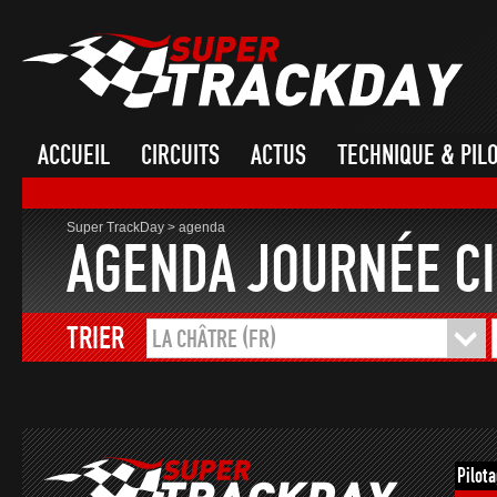
ACCUEIL
CIRCUITS
ACTUS
TECHNIQUE & PIL
Super TrackDay
>
agenda
AGENDA JOURNÉE CI
TRIER
LA CHÂTRE (FR)
Pilot