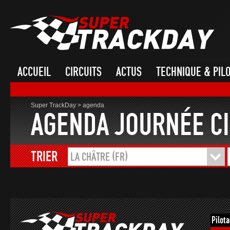
ACCUEIL
CIRCUITS
ACTUS
TECHNIQUE & PIL
Super TrackDay
>
agenda
AGENDA JOURNÉE CI
TRIER
LA CHÂTRE (FR)
Pilot