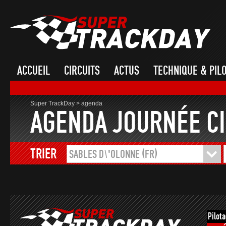
ACCUEIL
CIRCUITS
ACTUS
TECHNIQUE & PIL
Super TrackDay
>
agenda
AGENDA JOURNÉE CI
TRIER
SABLES D\'OLONNE (FR)
Pilot