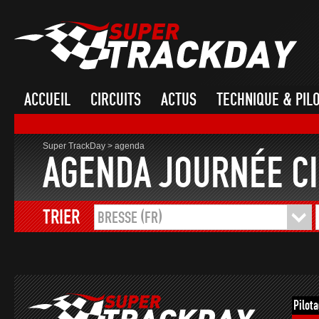
ACCUEIL
CIRCUITS
ACTUS
TECHNIQUE & PIL
Super TrackDay
>
agenda
AGENDA JOURNÉE CI
TRIER
BRESSE (FR)
Pilot