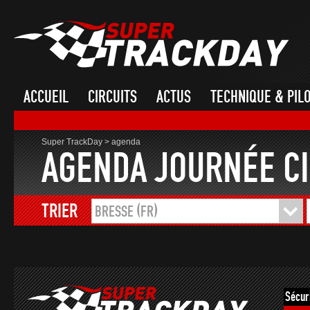
ACCUEIL
CIRCUITS
ACTUS
TECHNIQUE & PIL
Super TrackDay
>
agenda
AGENDA JOURNÉE CI
TRIER
BRESSE (FR)
Sécur