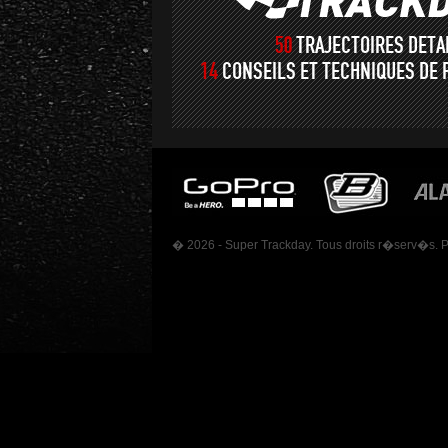
50
TRAJECTOIRES DET
14
CONSEILS ET TECHNIQUES DE 
� 2026 - Super Trackday. Tous droits r�serv�s. 