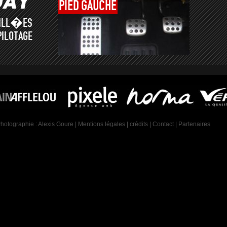
PIED
GAUCHE
AILL�ES
PILOTAGE
Photographie :
Alexis Goure
|
Mentions légales
|
crédits
|
Contact
|
Partenaires