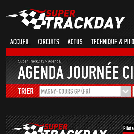
ACCUEIL
CIRCUITS
ACTUS
TECHNIQUE & PIL
Super TrackDay
>
agenda
AGENDA JOURNÉE CI
TRIER
MAGNY-COURS GP (FR)
Pilot