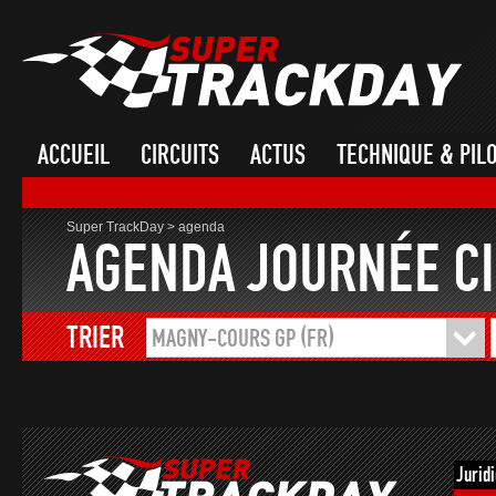
ACCUEIL
CIRCUITS
ACTUS
TECHNIQUE & PIL
Super TrackDay
>
agenda
AGENDA JOURNÉE CI
TRIER
MAGNY-COURS GP (FR)
Jurid