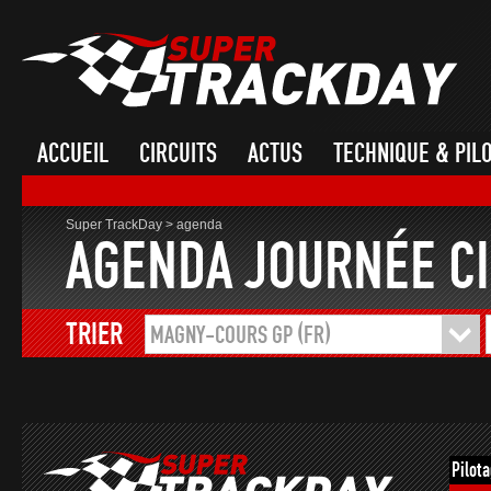
ACCUEIL
CIRCUITS
ACTUS
TECHNIQUE & PIL
Super TrackDay
>
agenda
AGENDA JOURNÉE CI
TRIER
MAGNY-COURS GP (FR)
Pilot