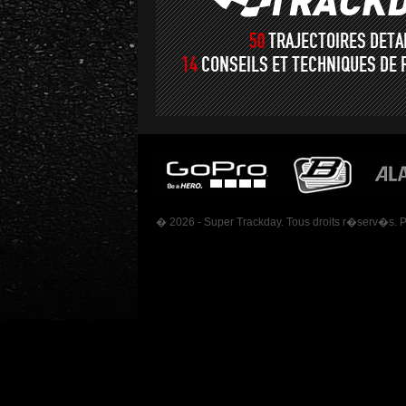
50
TRAJECTOIRES DET
14
CONSEILS ET TECHNIQUES DE 
� 2026 - Super Trackday. Tous droits r�serv�s. 