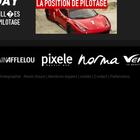
LA
POSITION
DE
PILOTAGE
AILL�ES
PILOTAGE
Photographie :
Alexis Goure
|
Mentions légales
|
crédits
|
Contact
|
Partenaires