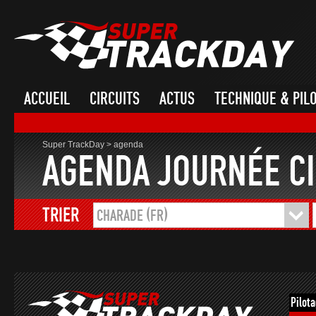
ACCUEIL
CIRCUITS
ACTUS
TECHNIQUE & PIL
Super TrackDay
>
agenda
AGENDA JOURNÉE CI
TRIER
CHARADE (FR)
Pilot