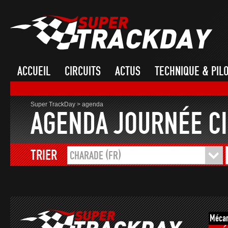
ACCUEIL
CIRCUITS
ACTUS
TECHNIQUE & PIL
Super TrackDay
>
agenda
AGENDA JOURNÉE CI
TRIER
CHARADE (FR)
Mécan