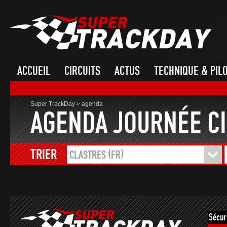
ACCUEIL
CIRCUITS
ACTUS
TECHNIQUE & PIL
Super TrackDay
>
agenda
AGENDA JOURNÉE CI
TRIER
CLASTRES (FR)
Sécur