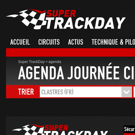
ACCUEIL
CIRCUITS
ACTUS
TECHNIQUE & PIL
Super TrackDay
>
agenda
AGENDA JOURNÉE CI
TRIER
CLASTRES (FR)
Sécur