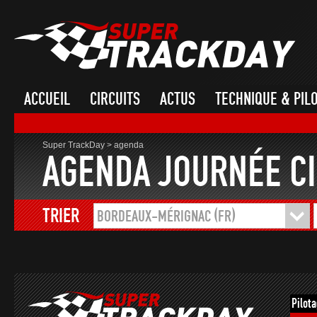
ACCUEIL
CIRCUITS
ACTUS
TECHNIQUE & PIL
Super TrackDay
>
agenda
AGENDA JOURNÉE CI
TRIER
BORDEAUX-MÉRIGNAC (FR)
Pilot