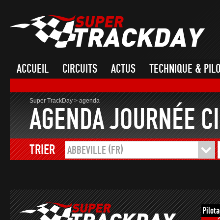
ACCUEIL
CIRCUITS
ACTUS
TECHNIQUE & PIL
Super TrackDay
>
agenda
AGENDA JOURNÉE CI
TRIER
ABBEVILLE (FR)
Pilot