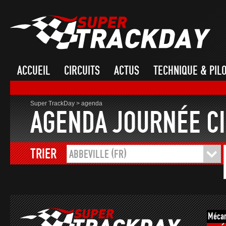
ACCUEIL
CIRCUITS
ACTUS
TECHNIQUE & PIL
Super TrackDay
>
agenda
AGENDA JOURNÉE CI
TRIER
ABBEVILLE (FR)
Mécan