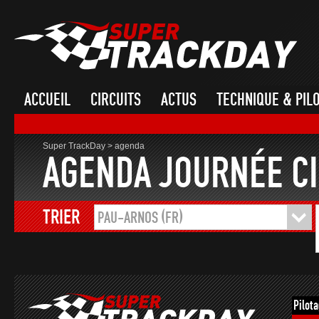
ACCUEIL
CIRCUITS
ACTUS
TECHNIQUE & PIL
Super TrackDay
>
agenda
AGENDA JOURNÉE CI
TRIER
PAU-ARNOS (FR)
Pilot