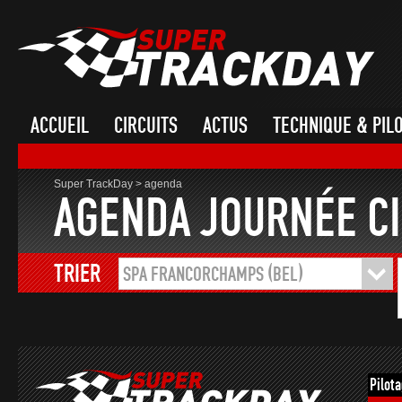
ACCUEIL
CIRCUITS
ACTUS
TECHNIQUE & PIL
Super TrackDay
>
agenda
AGENDA JOURNÉE CI
TRIER
SPA FRANCORCHAMPS (BEL)
Pilot