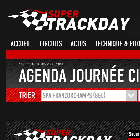
ACCUEIL
CIRCUITS
ACTUS
TECHNIQUE & PIL
Super TrackDay
>
agenda
AGENDA JOURNÉE CI
TRIER
SPA FRANCORCHAMPS (BEL)
Sécur