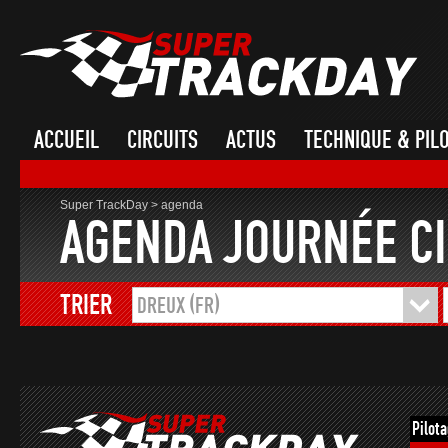
ACCUEIL
CIRCUITS
ACTUS
TECHNIQUE & PIL
Super TrackDay
>
agenda
AGENDA JOURNÉE CI
TRIER
DREUX (FR)
Pilot