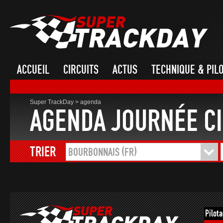
ACCUEIL
CIRCUITS
ACTUS
TECHNIQUE & PIL
Super TrackDay
>
agenda
AGENDA JOURNÉE CI
TRIER
BOURBONNAIS (FR)
Pilot