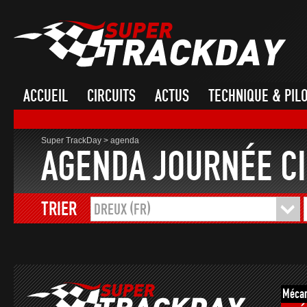
ACCUEIL
CIRCUITS
ACTUS
TECHNIQUE & PIL
Super TrackDay
>
agenda
AGENDA JOURNÉE CI
TRIER
DREUX (FR)
Mécan