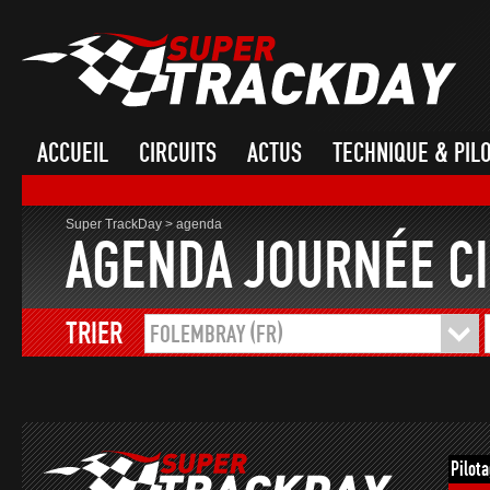
ACCUEIL
CIRCUITS
ACTUS
TECHNIQUE & PIL
Super TrackDay
>
agenda
AGENDA JOURNÉE CI
TRIER
FOLEMBRAY (FR)
Pilot