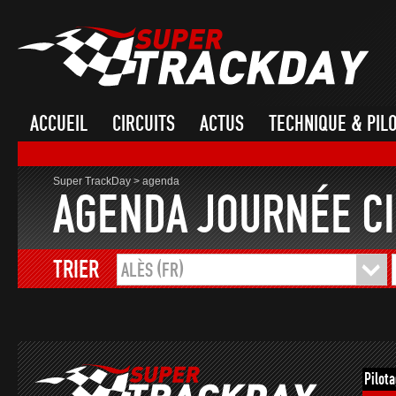
ACCUEIL
CIRCUITS
ACTUS
TECHNIQUE & PIL
Super TrackDay
>
agenda
AGENDA JOURNÉE CI
TRIER
ALÈS (FR)
Pilot