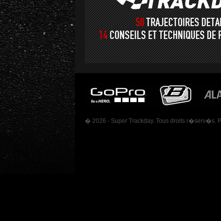
50
TRAJECTOIRES DET
14
CONSEILS ET TECHNIQUES DE 
� 2026 - Super Trackday. Tous droits r�serv�s. 