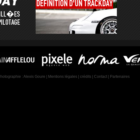
DÉFINITION
D'UN
TRACKDAY
AILL�ES
PILOTAGE
Photographie :
Alexis Goure
|
Mentions légales
|
crédits
|
Contact
|
Partenaires