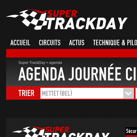
ACCUEIL
CIRCUITS
ACTUS
TECHNIQUE & PIL
Super TrackDay
>
agenda
AGENDA JOURNÉE CI
TRIER
METTET (BEL)
Sécur