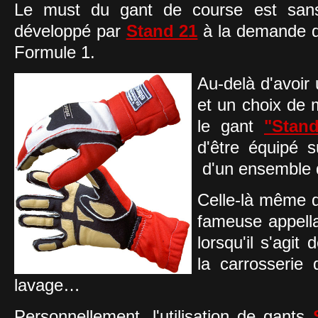
Le must du gant de course est san
développé par
Stand 21
à la demande d
Formule 1.
Au-delà d'avoir
et un choix de m
le gant
"Stan
d'être équipé s
d'un ensemble 
Celle-là même q
fameuse appell
lorsqu'il s'agit
la carrosserie
lavage…
Personnellement, l'utilisation de gants