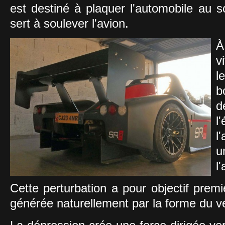
est destiné à plaquer l'automobile au so
sert à soulever l'avion.
À
v
l
b
d
l
l
u
l'
Cette perturbation a pour objectif premier
générée naturellement par la forme du v