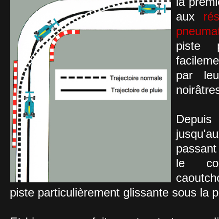
la premi
aux
ré
pneumat
piste
facilem
par le
noirâtr
Depuis 
jusqu'a
passant 
le co
caoutc
piste particulièrement glissante sous la p