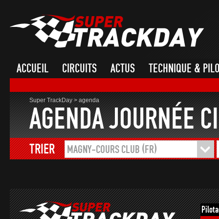
ACCUEIL
CIRCUITS
ACTUS
TECHNIQUE & PIL
Super TrackDay
>
agenda
AGENDA JOURNÉE CI
TRIER
MAGNY-COURS CLUB (FR)
Pilot