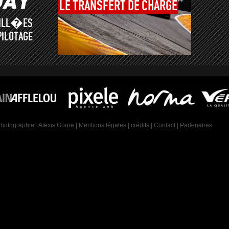
LE
TRANSFERT
DE
CHARGE
AILL�ES
PILOTAGE
Photographie :
Alexis Goure
|
Mentions légales
|
crédits
|
Contact
|
Partenaires