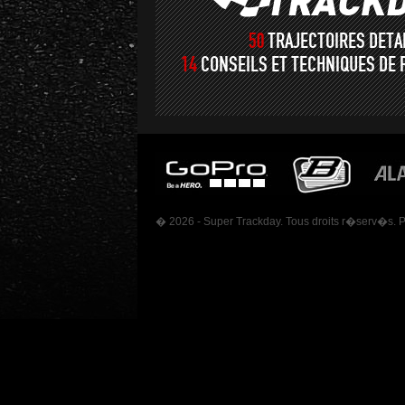
50
TRAJECTOIRES DET
14
CONSEILS ET TECHNIQUES DE 
� 2026 - Super Trackday. Tous droits r�serv�s. 