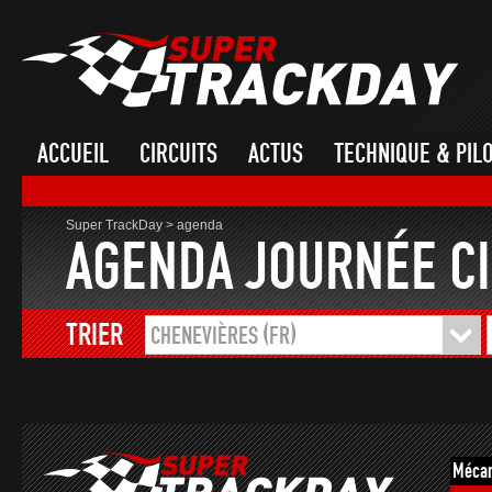
ACCUEIL
CIRCUITS
ACTUS
TECHNIQUE & PIL
Super TrackDay
>
agenda
AGENDA JOURNÉE CI
TRIER
CHENEVIÈRES (FR)
Mécan