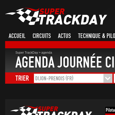
ACCUEIL
CIRCUITS
ACTUS
TECHNIQUE & PIL
Super TrackDay
>
agenda
AGENDA JOURNÉE CI
TRIER
DIJON-PRENOIS (FR)
Pilot