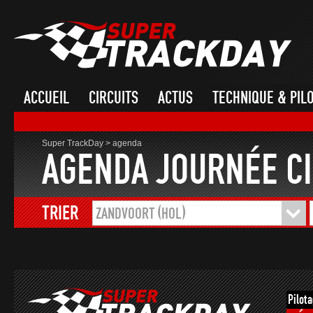
ACCUEIL
CIRCUITS
ACTUS
TECHNIQUE & PIL
Super TrackDay
>
agenda
AGENDA JOURNÉE CI
TRIER
ZANDVOORT (HOL)
Pilot