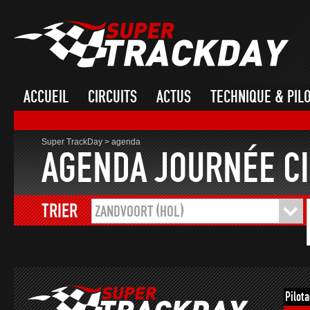
ACCUEIL
CIRCUITS
ACTUS
TECHNIQUE & PIL
Super TrackDay
>
agenda
AGENDA JOURNÉE CI
TRIER
ZANDVOORT (HOL)
Pilot