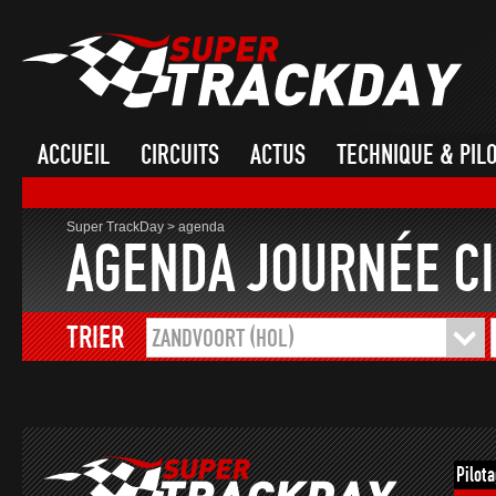
ACCUEIL
CIRCUITS
ACTUS
TECHNIQUE & PIL
Super TrackDay
>
agenda
AGENDA JOURNÉE CI
TRIER
ZANDVOORT (HOL)
Pilot