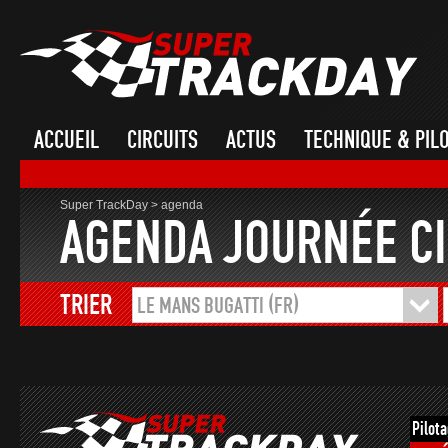
ACCUEIL
CIRCUITS
ACTUS
TECHNIQUE & PIL
Super TrackDay
>
agenda
AGENDA JOURNÉE CI
TRIER
LE MANS BUGATTI (FR)
Pilot