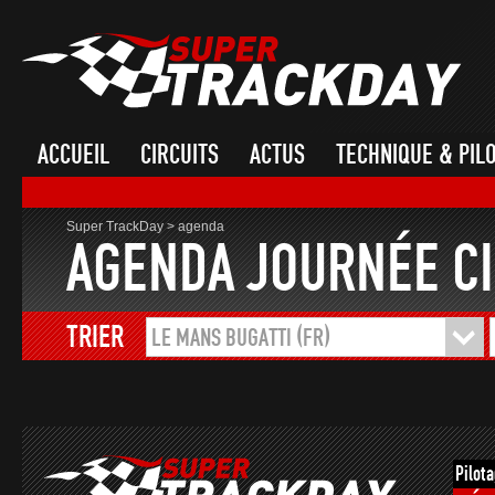
ACCUEIL
CIRCUITS
ACTUS
TECHNIQUE & PIL
Super TrackDay
>
agenda
AGENDA JOURNÉE CI
TRIER
LE MANS BUGATTI (FR)
Pilot