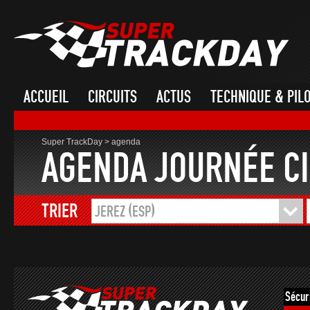
ACCUEIL
CIRCUITS
ACTUS
TECHNIQUE & PIL
Super TrackDay
>
agenda
AGENDA JOURNÉE CI
TRIER
JEREZ (ESP)
Sécur