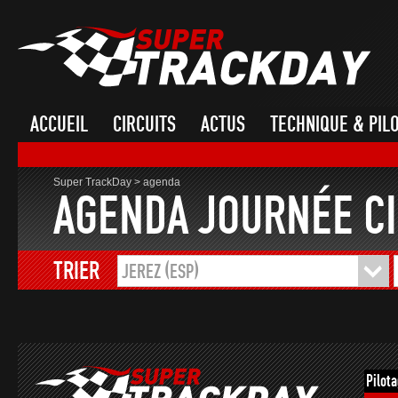
ACCUEIL
CIRCUITS
ACTUS
TECHNIQUE & PIL
Super TrackDay
>
agenda
AGENDA JOURNÉE CI
TRIER
JEREZ (ESP)
Pilot