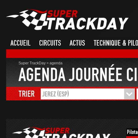
ACCUEIL
CIRCUITS
ACTUS
TECHNIQUE & PIL
Super TrackDay
>
agenda
AGENDA JOURNÉE CI
TRIER
JEREZ (ESP)
Pilot