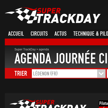
ACCUEIL
CIRCUITS
ACTUS
TECHNIQUE & PIL
Super TrackDay
>
agenda
AGENDA JOURNÉE CI
TRIER
LÉDENON (FR)
Pilot